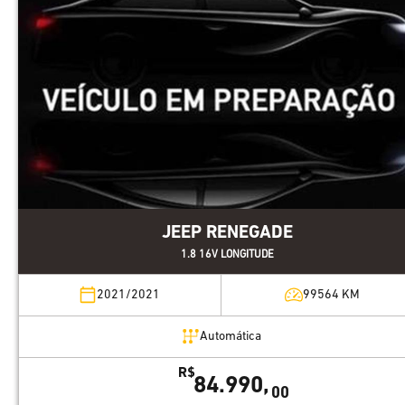
JEEP RENEGADE
1.8 16V LONGITUDE
2021/2021
99564
KM
Automática
R$
84.990,
00