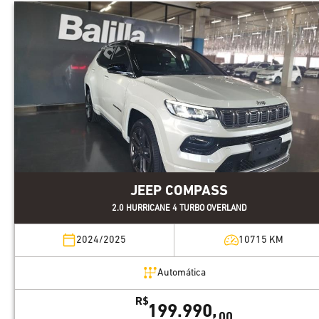
JEEP COMPASS
2.0 HURRICANE 4 TURBO OVERLAND
2024/2025
10715
KM
Automática
R$
199.990,
00