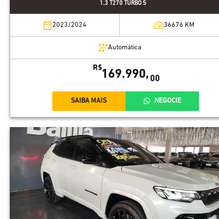
1.3 T270 TURBO S
2023/2024
36676
KM
Automática
R$
169.990,
00
SAIBA MAIS
NEGOCIE